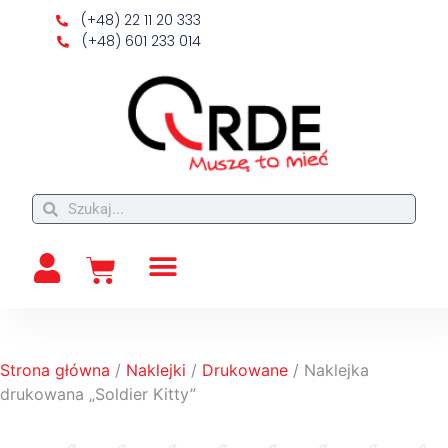
(+48) 22 11 20 333
(+48) 601 233 014
Strona główna
/
Naklejki
/
Drukowane
/ Naklejka
drukowana „Soldier Kitty”