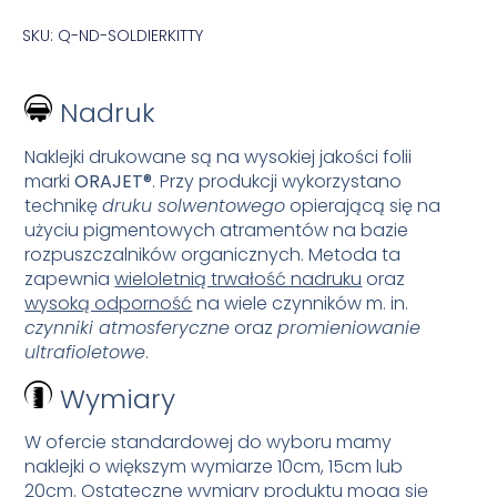
SKU: Q-ND-SOLDIERKITTY
Nadruk
Naklejki drukowane są na wysokiej jakości folii
marki
ORAJET®
. Przy produkcji wykorzystano
technikę
druku solwentowego
opierającą się na
użyciu pigmentowych atramentów na bazie
rozpuszczalników organicznych. Metoda ta
zapewnia
wieloletnią trwałość nadruku
oraz
wysoką odporność
na wiele czynników m. in.
czynniki atmosferyczne
oraz
promieniowanie
ultrafioletowe
.
Wymiary
W ofercie standardowej do wyboru mamy
naklejki o większym wymiarze 10cm, 15cm lub
20cm. Ostateczne wymiary produktu mogą się