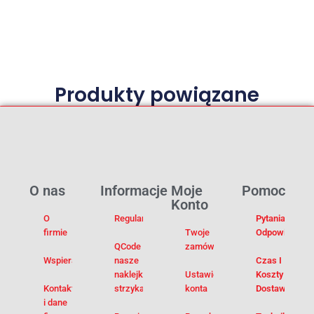
Produkty powiązane
O nas
Informacje
Moje
Pomoc
Konto
O
Regulamin
Pytania I
firmie
Twoje
Odpowiedzi
QCode –
zamówienia
Wspieramy
nasze
Czas I
naklejki na
Ustawienia
Koszty
Kontakt
strzykawki
konta
Dostawy
i dane