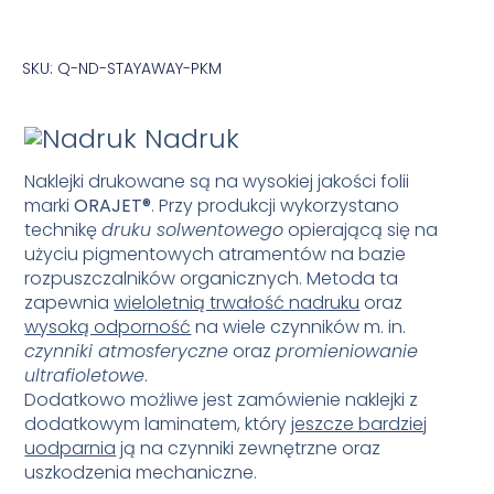
SKU: Q-ND-STAYAWAY-PKM
Nadruk
Naklejki drukowane są na wysokiej jakości folii
marki
ORAJET
®
. Przy produkcji wykorzystano
technikę
druku solwentowego
opierającą się na
użyciu pigmentowych atramentów na bazie
rozpuszczalników organicznych. Metoda ta
zapewnia
wieloletnią trwałość nadruku
oraz
wysoką odporność
na wiele czynników m. in.
czynniki atmosferyczne
oraz
promieniowanie
ultrafioletowe
.
Dodatkowo możliwe jest zamówienie naklejki z
dodatkowym laminatem, który
jeszcze bardziej
uodparnia
ją na czynniki zewnętrzne oraz
uszkodzenia mechaniczne.