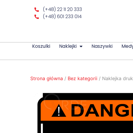
(+48) 22 11 20 333
(+48) 601 233 014
Koszulki
Naklejki
Naszywki
Med
Strona główna
/
Bez kategorii
/ Naklejka dru