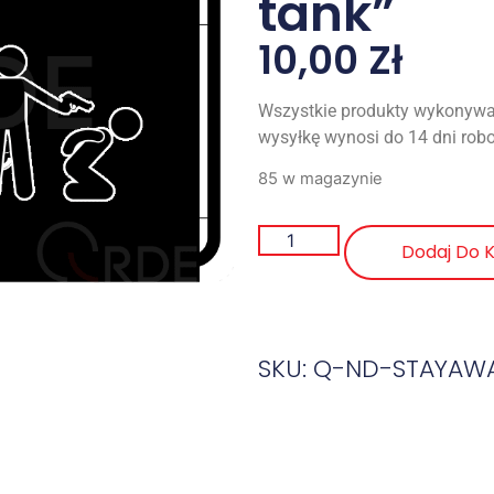
tank”
10,00
Zł
Wszystkie produkty wykonywa
wysyłkę wynosi do 14 dni rob
85 w magazynie
Dodaj Do 
SKU: Q-ND-STAYAW