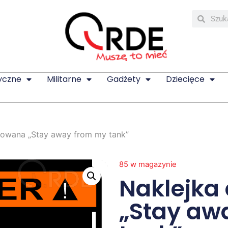
yczne
Militarne
Gadżety
Dziecięce
kowana „Stay away from my tank”
85 w magazynie
Naklejka
„Stay aw