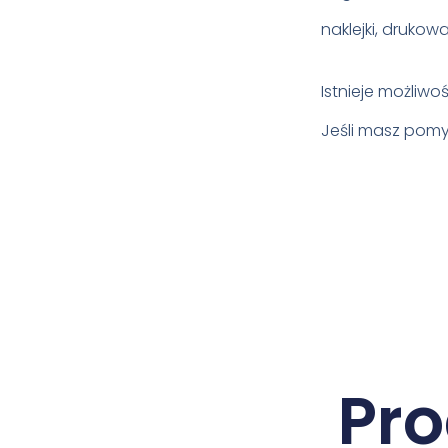
naklejki, drukow
Istnieje możliw
Jeśli masz pomys
Pr