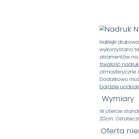
N
Naklejki drukowa
wykorzystano t
atramentów na 
trwałość nadru
atmosferyczne
Dodatkowo możli
bardziej uodpar
Wymiary
W ofercie stand
20cm.
Ostateczn
Oferta ni