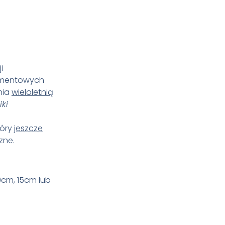
i
igmentowych
nia
wieloletnią
iki
tóry
jeszcze
zne.
0cm, 15cm lub