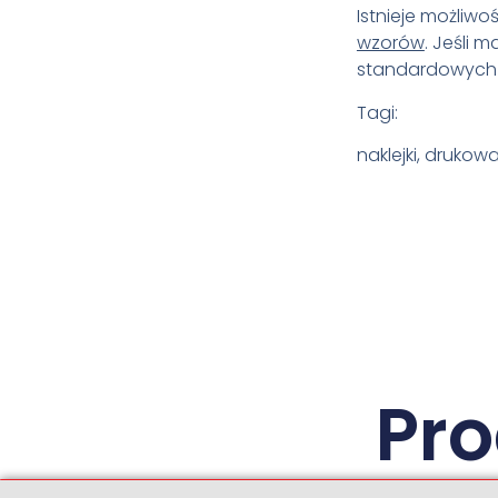
Istnieje możliw
wzorów
. Jeśli 
standardowych r
Tagi:
naklejki, druko
Pr