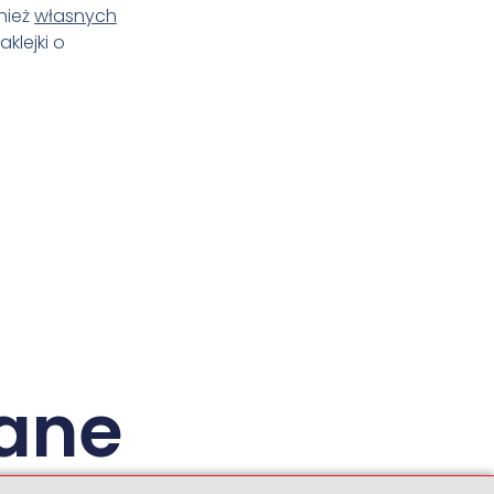
nież
własnych
klejki o
ane