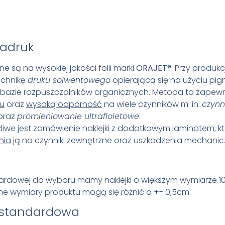
adruk
ne są na wysokiej jakości folii marki
ORAJET
®
. Przy produkcj
echnikę
druku solwentowego
opierającą się na użyciu p
bazie rozpuszczalników organicznych. Metoda ta zapew
ku
oraz
wysoką odporność
na wiele czynników m. in.
czynn
oraz
promieniowanie ultrafioletowe
.
we jest zamówienie naklejki z dodatkowym laminatem, k
nia
ją na czynniki zewnętrzne oraz uszkodzenia mechanic
ardowej do wyboru mamy naklejki o większym wymiarze 1
e wymiary produktu mogą się różnić o +- 0,5cm.
estandardowa