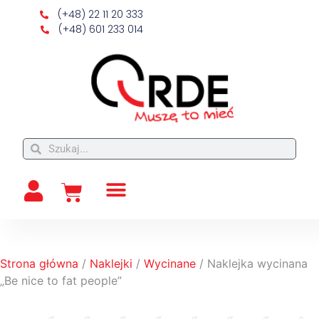
(+48) 22 11 20 333
(+48) 601 233 014
Strona główna
/
Naklejki
/
Wycinane
/ Naklejka wycinana
„Be nice to fat people”