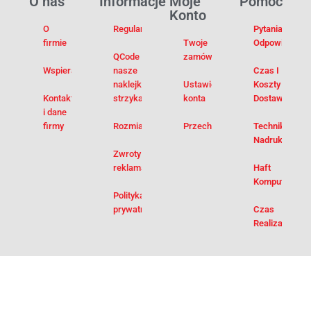
O nas
Informacje
Moje
Pomoc
Konto
O
Regulamin
Pytania I
firmie
Twoje
Odpowiedzi
QCode –
zamówienia
Wspieramy
nasze
Czas I
naklejki na
Ustawienia
Koszty
Kontakt
strzykawki
konta
Dostawy
i dane
firmy
Rozmiarówka
Przechowalnia
Techniki
Nadruku
Zwroty i
reklamacje
Haft
Komputerowy
Polityka
prywatności
Czas
Realizacji