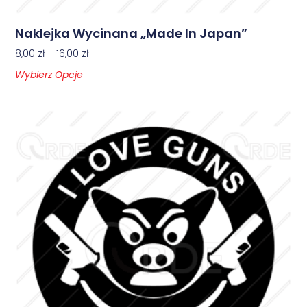
Naklejka Wycinana „Made In Japan”
8,00
zł
–
16,00
zł
Wybierz Opcje