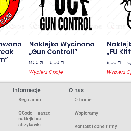
kowana
Naklejka Wycinana
Naklej
reak
„Gun Controll”
„FU Kit
am”
8,00
zł
–
16,00
zł
8,00
zł
–
1
Wybierz Opcje
Wybierz O
Informacje
O nas
a
Regulamin
O firmie
QCode – nasze
Wspieramy
naklejki na
strzykawki
Kontakt i dane firmy