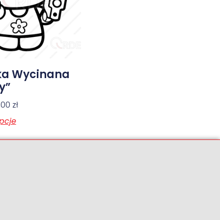
ka Wycinana
ty”
6,00
zł
pcje