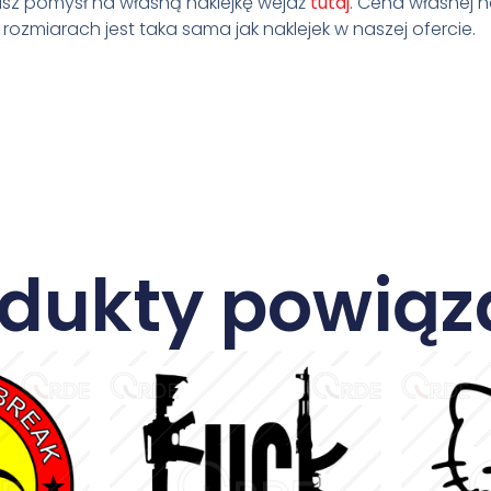
masz pomysł na własną naklejkę wejdź
tutaj
. Cena własnej na
ozmiarach jest taka sama jak naklejek w naszej ofercie.
odukty powiąz