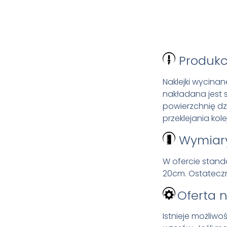
Produkc
Naklejki wycinan
nakładana jest 
powierzchnię d
przeklejania kol
Wymiar
W ofercie stand
20cm. Ostateczn
Oferta 
Istnieje możliw