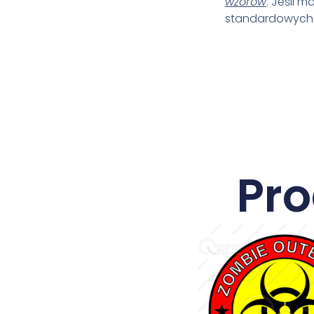
wzorów
. Jeśli 
standardowych r
Pr