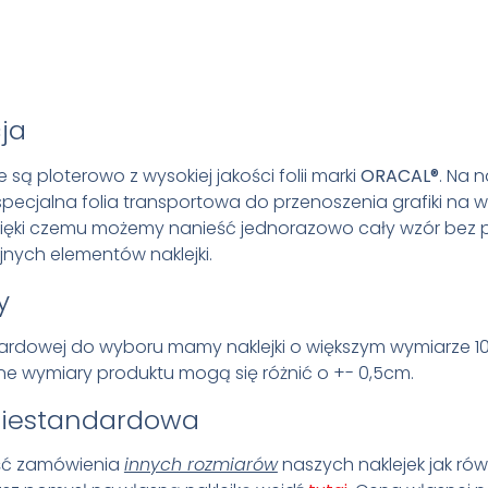
ja
e są ploterowo z wysokiej jakości folii marki
ORACAL®
. Na n
specjalna folia transportowa do przenoszenia grafiki na
zięki czemu możemy nanieść jednorazowo cały wzór bez 
ejnych elementów naklejki.
y
ardowej do wyboru mamy naklejki o większym wymiarze 1
e wymiary produktu mogą się różnić o +- 0,5cm.
niestandardowa
ość zamówienia
innych rozmiarów
naszych naklejek jak ró