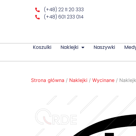
(+48) 22 11 20 333
(+48) 601 233 014
Koszulki
Naklejki
Naszywki
Med
Strona główna
/
Naklejki
/
Wycinane
/ Naklej