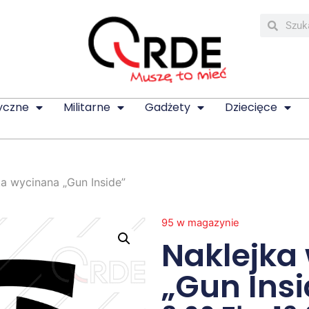
yczne
Militarne
Gadżety
Dziecięce
ka wycinana „Gun Inside”
95 w magazynie
Naklejka
„Gun Insi