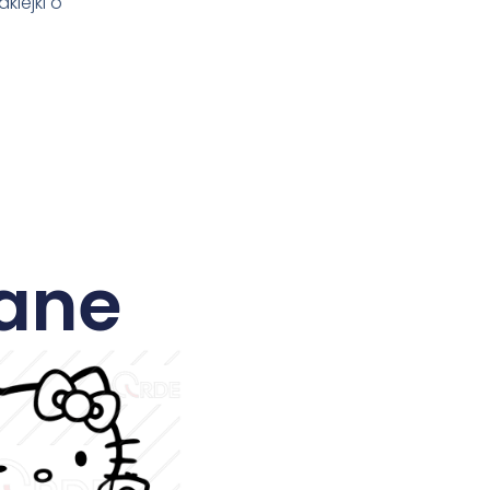
klejki o
ane