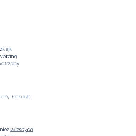
aklejki
 wybraną
potrzeby
0cm, 15cm lub
wnież
własnych