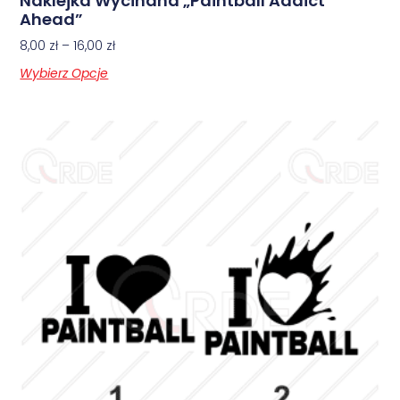
Naklejka Wycinana „Paintball Addict
Ahead”
8,00
zł
–
16,00
zł
Wybierz Opcje