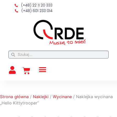
(+48) 22 11 20 333
(+48) 601 233 014
Strona główna
/
Naklejki
/
Wycinane
/ Naklejka wycinana
„Hello Kittytrooper”