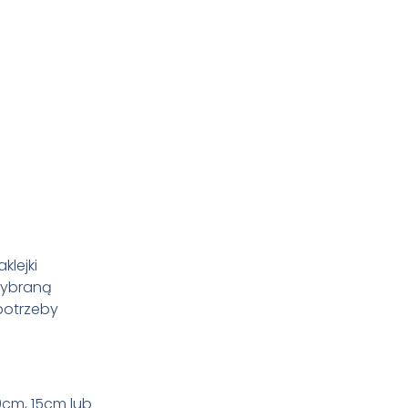
aklejki
 wybraną
potrzeby
0cm, 15cm lub