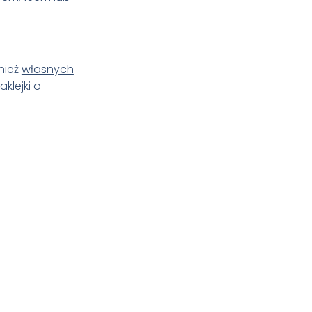
nież
własnych
klejki o