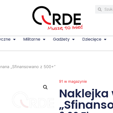
yczne
Militarne
Gadżety
Dziecięce
inana „Sfinansowano z 500+”
91 w magazynie
Naklejka
„Sfinans