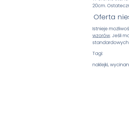
20cm.
Ostateczn
Oferta ni
Istnieje możliw
wzorów
. Jeśli 
standardowych r
Tagi:
naklejki, wycina