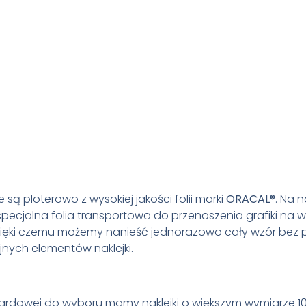
e są ploterowo z wysokiej jakości folii marki
ORACAL
®
. Na n
specjalna folia transportowa do przenoszenia grafiki na
zięki czemu możemy nanieść jednorazowo cały wzór bez 
ejnych elementów naklejki.
ardowej do wyboru mamy naklejki o większym wymiarze 1