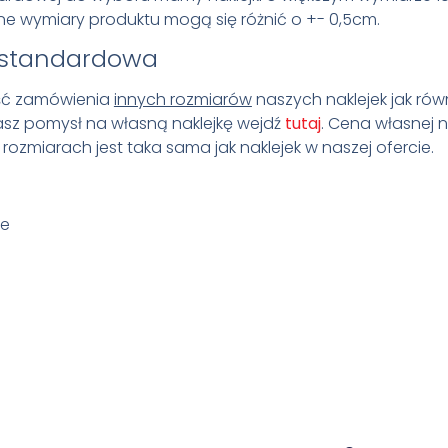
e wymiary produktu mogą się różnić o +- 0,5cm.
estandardowa
ość zamówienia
innych rozmiarów
naszych naklejek jak rów
masz pomysł na własną naklejkę wejdź
tutaj
. Cena własnej na
ozmiarach jest taka sama jak naklejek w naszej ofercie.
ne