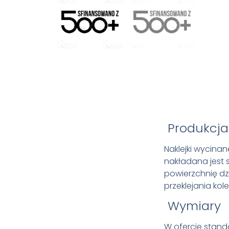
Produkcja
Naklejki wycinan
nakładana jest 
powierzchnię d
przeklejania kol
Wymiary
W ofercie stand