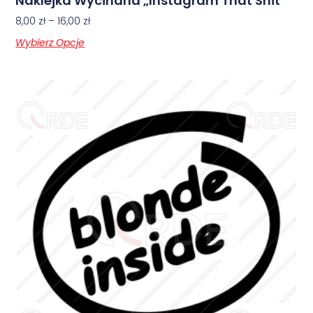
Naklejka Wycinana „Instagram That Shit”
8,00
zł
–
16,00
zł
Wybierz Opcje