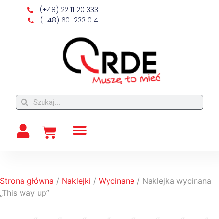
(+48) 22 11 20 333
(+48) 601 233 014
Strona główna
/
Naklejki
/
Wycinane
/ Naklejka wycinana
„This way up”