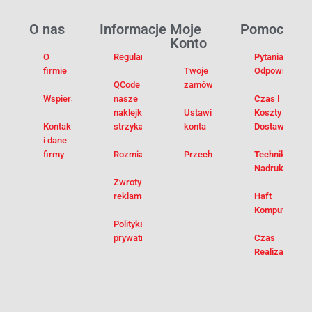
O nas
Informacje
Moje
Pomoc
Konto
O
Regulamin
Pytania I
firmie
Twoje
Odpowiedzi
QCode –
zamówienia
Wspieramy
nasze
Czas I
naklejki na
Ustawienia
Koszty
Kontakt
strzykawki
konta
Dostawy
i dane
firmy
Rozmiarówka
Przechowalnia
Techniki
Nadruku
Zwroty i
reklamacje
Haft
Komputerowy
Polityka
prywatności
Czas
Realizacji