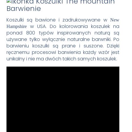
Barwienie
Koszulki są bawione i zadrukowywane w
New
w USA. Do kolorowania koszulek na
Hampshire
ponad 800 typów inspirowanych naturą są
używane tylko wyłącznie naturalne barwniki. Po
barwieniu koszulki są prane i suszone. Dzięki
ręcznemu procesowi barwienia każdy wzór jest
unikalny i nie ma dwóch takich samych koszulek.