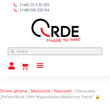
(+48) 22 11 20 333
(+48) 601 233 014
Strona główna
/
Medyczne
/
Naszywki
/ Naszywka
„Pol’and’Rock 29th Wyjazdówka Medyczny Patrol” 🔒