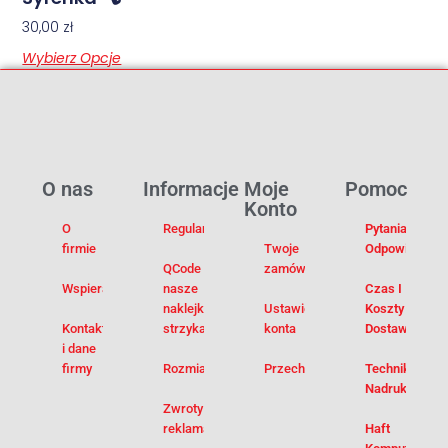
30,00
zł
Wybierz Opcje
O nas
Informacje
Moje
Pomoc
Konto
O
Regulamin
Pytania I
firmie
Twoje
Odpowiedzi
QCode –
zamówienia
Wspieramy
nasze
Czas I
naklejki na
Ustawienia
Koszty
Kontakt
strzykawki
konta
Dostawy
i dane
firmy
Rozmiarówka
Przechowalnia
Techniki
Nadruku
Zwroty i
reklamacje
Haft