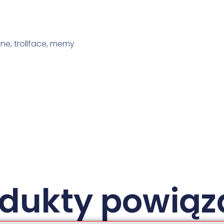
ne, trollface, memy
odukty powiąz