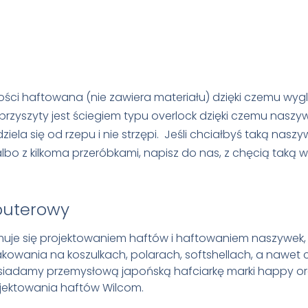
ści haftowana (nie zawiera materiału) dzięki czemu wyg
 przyszyty jest ściegiem typu overlock dzięki czemu naszyw
ziela się od rzepu i nie strzępi. Jeśli chciałbyś taką naszy
albo z kilkoma przeróbkami, napisz do nas, z chęcią taką
puterowy
muje się projektowaniem haftów i haftowaniem naszywek, 
owania na koszulkach, polarach, softshellach, a nawet 
osiadamy przemysłową japońską hafciarkę marki happy o
jektowania haftów Wilcom.