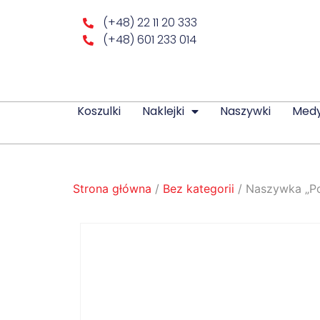
(+48) 22 11 20 333
(+48) 601 233 014
Koszulki
Naklejki
Naszywki
Med
Strona główna
/
Bez kategorii
/ Naszywka „P