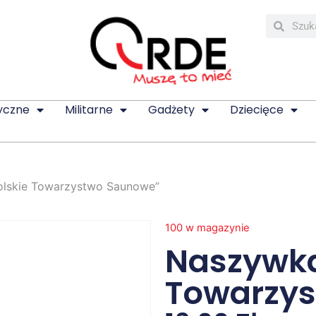
yczne
Militarne
Gadżety
Dziecięce
olskie Towarzystwo Saunowe”
100 w magazynie
Naszywka
Towarzy