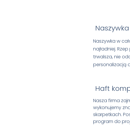
Naszywka
Naszywka w cało
najładniej. Rzep
trwalsza, nie odd
personalizacją 
Haft kom
Nasza firma zaj
wykonujemy znak
skarpetkach. P
program do pro