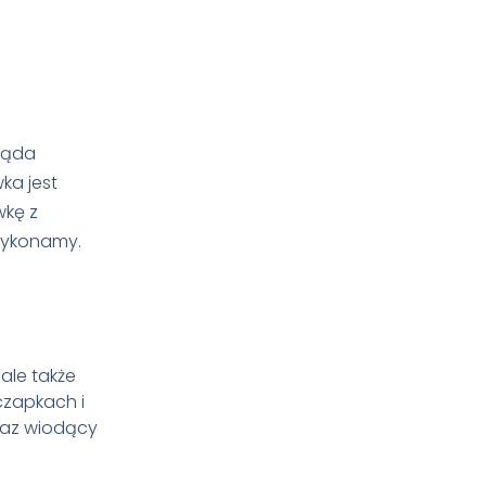
ląda
ka jest
wkę z
 wykonamy.
ale także
czapkach i
raz wiodący