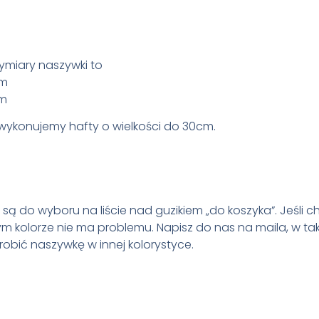
miary naszywki to
mm
mm
ykonujemy hafty o wielkości do 30cm.
są do wyboru na liście nad guzikiem „do koszyka”. Jeśli c
m kolorze nie ma problemu. Napisz do nas na maila, w tak
obić naszywkę w innej kolorystyce.