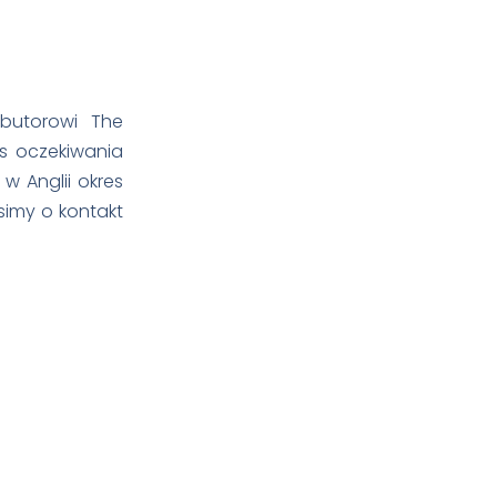
butorowi The
s oczekiwania
w Anglii okres
osimy o kontakt