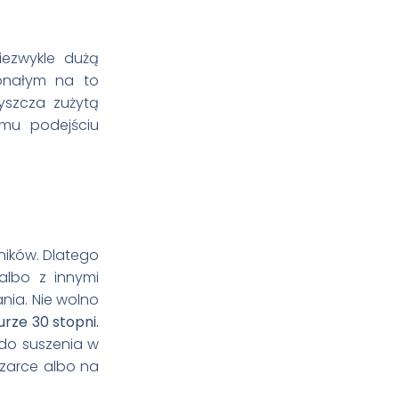
iezwykle dużą
konałym na to
yszcza zużytą
emu podejściu
ników. Dlatego
 albo z innymi
nia. Nie wolno
rze 30 stopni.
do suszenia w
szarce albo na