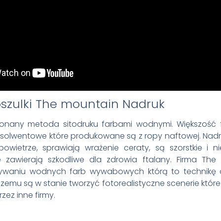
Nadruk
konany metoda sitodruku farbami wodnymi. Większość f
 solwentowe które produkowane są z ropy naftowej. Nadru
owietrze, sprawiają wrażenie ceraty, są szorstkie i 
e zawierają szkodliwe dla zdrowia ftalany. Firma The 
żywaniu wodnych farb wywabowych którą to technikę
i czemu są w stanie tworzyć fotorealistyczne scenerie któr
zez inne firmy.