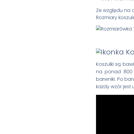
Ze względu na 
Rozmiary koszule
Koszulki są ba
na ponad 800 t
barwniki. Po bar
każdy wzór jest 