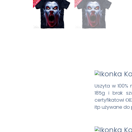
Uszyta w 100% n
185g i brak s
certyfikatowi
OE
itp używane do 