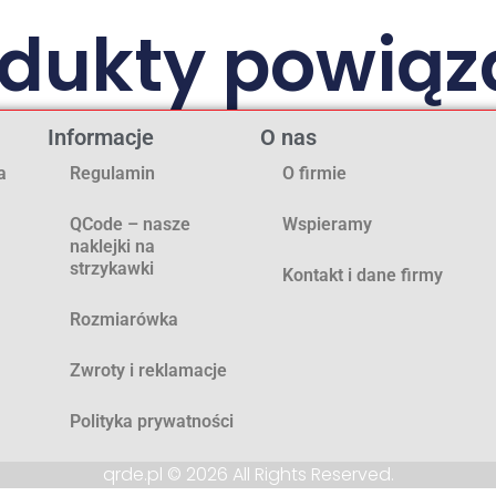
odukty powiąz
Informacje
O nas
a
Regulamin
O firmie
QCode – nasze
Wspieramy
naklejki na
strzykawki
Kontakt i dane firmy
Rozmiarówka
Zwroty i reklamacje
Polityka prywatności
qrde.pl © 2026 All Rights Reserved.