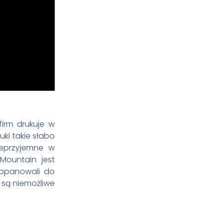
irm drukuje w
ki takie słabo
nieprzyjemne w
Mountain jest
 opanowali do
e są niemożliwe