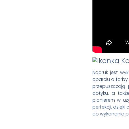
Nadruk jest wy
oparciu o farby
przepuszczają p
dotyku, a takż
pionierem w u
perfekcji, dzięk
do wykonania pr