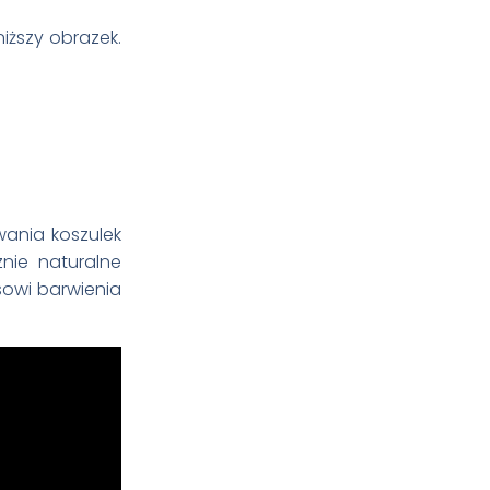
ższy obrazek.
wania koszulek
nie naturalne
esowi barwienia