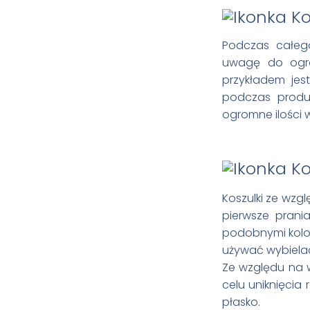
Podczas całego
uwagę do ogran
przykładem jes
podczas produk
ogromne ilości 
Koszulki ze wzg
pierwsze prania
podobnymi kolor
używać wybiela
Ze względu na 
celu uniknięcia
płasko.