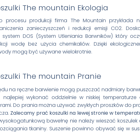
Ekologia
 procesu produkcji firma The Mountain przykłada n
iczenia zanieczyszczeń i redukcji emisji CO2. Dos
t system DOS (System Utleniania Barwników) który ocz
cji wodę bez użycia chemikaliów. Dzięki ekologiczn
wody mogą być używane wielokrotnie.
Pranie
lędu na ręczne barwienie mogą puszczać nadmiary barw
 najlepiej wykonać oddzielnie w niskiej temperaturze
ami. Do prania można używać zwykłych proszków do pra
cza.
Zalecamy prać koszulki na lewej stronie w temperatu
wysokogatunkową bawełnę nie należy wieszać koszulek 
 rozciągania tkaniny. Suszenie powinno obywać się w su