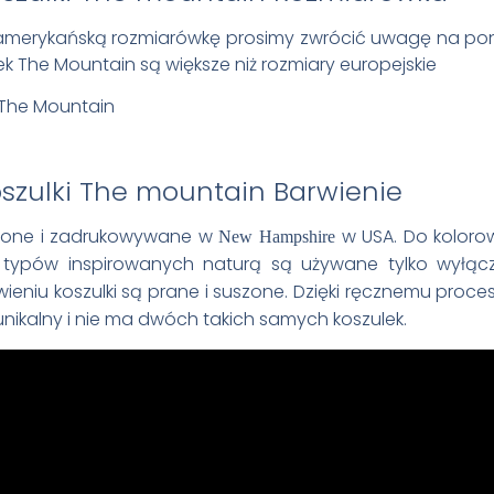
amerykańską rozmiarówkę prosimy zwrócić uwagę na poni
k The Mountain są większe niż rozmiary europejskie
Barwienie
wione i zadrukowywane w
w USA. Do koloro
New Hampshire
ypów inspirowanych naturą są używane tylko wyłącz
wieniu koszulki są prane i suszone. Dzięki ręcznemu proc
unikalny i nie ma dwóch takich samych koszulek.