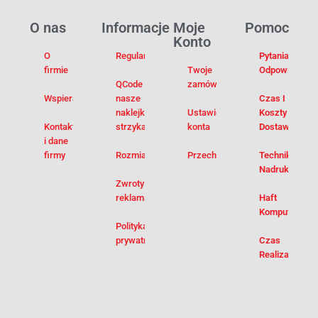
O nas
Informacje
Moje
Pomoc
Konto
O
Regulamin
Pytania I
firmie
Twoje
Odpowiedzi
QCode –
zamówienia
Wspieramy
nasze
Czas I
naklejki na
Ustawienia
Koszty
Kontakt
strzykawki
konta
Dostawy
i dane
firmy
Rozmiarówka
Przechowalnia
Techniki
Nadruku
Zwroty i
reklamacje
Haft
Komputerowy
Polityka
prywatności
Czas
Realizacji