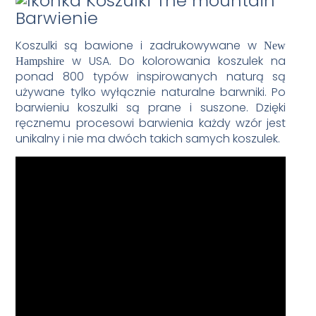
Barwienie
Koszulki są bawione i zadrukowywane w
New
w USA. Do kolorowania koszulek na
Hampshire
ponad 800 typów inspirowanych naturą są
używane tylko wyłącznie naturalne barwniki. Po
barwieniu koszulki są prane i suszone. Dzięki
ręcznemu procesowi barwienia każdy wzór jest
unikalny i nie ma dwóch takich samych koszulek.