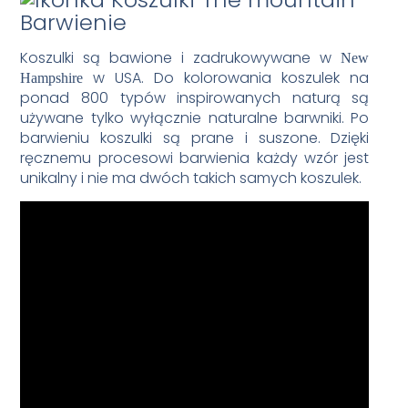
Barwienie
Koszulki są bawione i zadrukowywane w
New
w USA. Do kolorowania koszulek na
Hampshire
ponad 800 typów inspirowanych naturą są
używane tylko wyłącznie naturalne barwniki. Po
barwieniu koszulki są prane i suszone. Dzięki
ręcznemu procesowi barwienia każdy wzór jest
unikalny i nie ma dwóch takich samych koszulek.