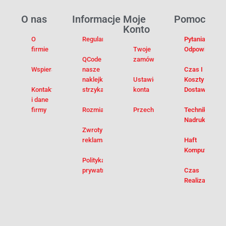
O nas
Informacje
Moje
Pomoc
Konto
O
Regulamin
Pytania I
firmie
Twoje
Odpowiedzi
QCode –
zamówienia
Wspieramy
nasze
Czas I
naklejki na
Ustawienia
Koszty
Kontakt
strzykawki
konta
Dostawy
i dane
firmy
Rozmiarówka
Przechowalnia
Techniki
Nadruku
Zwroty i
reklamacje
Haft
Komputerowy
Polityka
prywatności
Czas
Realizacji