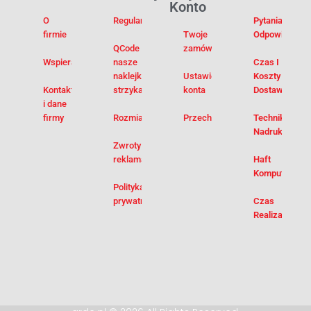
Konto
O
Regulamin
Pytania I
firmie
Twoje
Odpowiedzi
QCode –
zamówienia
Wspieramy
nasze
Czas I
naklejki na
Ustawienia
Koszty
Kontakt
strzykawki
konta
Dostawy
i dane
firmy
Rozmiarówka
Przechowalnia
Techniki
Nadruku
Zwroty i
reklamacje
Haft
Komputerowy
Polityka
prywatności
Czas
Realizacji