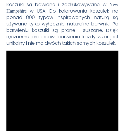
Koszulki są bawione i zadrukowywane w
New
w USA. Do kolorowania koszulek na
Hampshire
ponad 800 typów inspirowanych naturą są
używane tylko wyłącznie naturalne barwniki. Po
barwieniu koszulki są prane i suszone. Dzięki
ręcznemu procesowi barwienia każdy wzór jest
unikalny i nie ma dwóch takich samych koszulek.