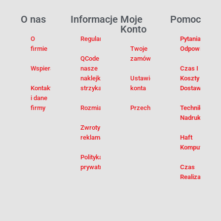
O nas
Informacje
Moje
Pomoc
Konto
O
Regulamin
Pytania I
firmie
Twoje
Odpowiedzi
QCode –
zamówienia
Wspieramy
nasze
Czas I
naklejki na
Ustawienia
Koszty
Kontakt
strzykawki
konta
Dostawy
i dane
firmy
Rozmiarówka
Przechowalnia
Techniki
Nadruku
Zwroty i
reklamacje
Haft
Komputerowy
Polityka
prywatności
Czas
Realizacji