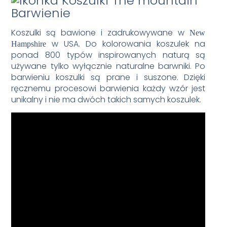
Barwienie
Koszulki są bawione i zadrukowywane w
New
w USA. Do kolorowania koszulek na
Hampshire
ponad 800 typów inspirowanych naturą są
używane tylko wyłącznie naturalne barwniki. Po
barwieniu koszulki są prane i suszone. Dzięki
ręcznemu procesowi barwienia każdy wzór jest
unikalny i nie ma dwóch takich samych koszulek.