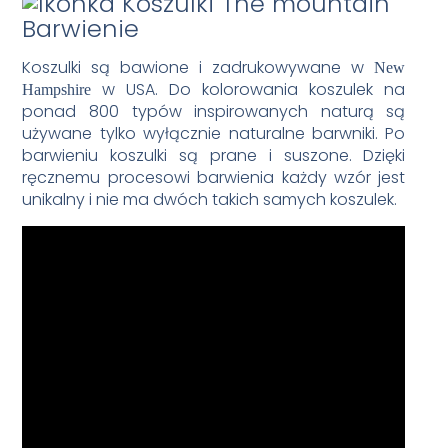
Barwienie
Koszulki są bawione i zadrukowywane w
New
w USA. Do kolorowania koszulek na
Hampshire
ponad 800 typów inspirowanych naturą są
używane tylko wyłącznie naturalne barwniki. Po
barwieniu koszulki są prane i suszone. Dzięki
ręcznemu procesowi barwienia każdy wzór jest
unikalny i nie ma dwóch takich samych koszulek.