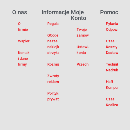
O nas
Informacje
Moje
Pomoc
Konto
O
Regulamin
Pytania I
firmie
Twoje
Odpowiedzi
QCode –
zamówienia
Wspieramy
nasze
Czas I
naklejki na
Ustawienia
Koszty
Kontakt
strzykawki
konta
Dostawy
i dane
firmy
Rozmiarówka
Przechowalnia
Techniki
Nadruku
Zwroty i
reklamacje
Haft
Komputerowy
Polityka
prywatności
Czas
Realizacji