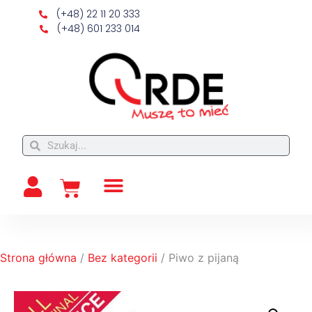
(+48) 22 11 20 333
(+48) 601 233 014
Strona główna
/
Bez kategorii
/ Piwo z pijaną