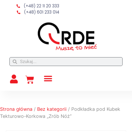
(+48) 22 11 20 333
(+48) 601 233 014
Strona główna
/
Bez kategorii
/ Podkładka pod Kubek
Tekturowo-Korkowa „Zrób Nóż”