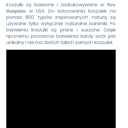
Koszulki są bawione i zadrukowywane w
New
w USA. Do kolorowania koszulek na
Hampshire
ponad 800 typów inspirowanych naturą są
używane tylko wyłącznie naturalne barwniki. Po
barwieniu koszulki są prane i suszone. Dzięki
ręcznemu procesowi barwienia każdy wzór jest
unikalny i nie ma dwóch takich samych koszulek.