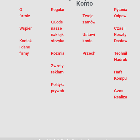
Konto
O
Regulamin
Pytania I
firmie
Twoje
Odpowiedzi
QCode –
zamówienia
Wspieramy
nasze
Czas I
naklejki na
Ustawienia
Koszty
Kontakt
strzykawki
konta
Dostawy
i dane
firmy
Rozmiarówka
Przechowalnia
Techniki
Nadruku
Zwroty i
reklamacje
Haft
Komputerowy
Polityka
prywatności
Czas
Realizacji