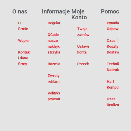
O nas
Informacje
Moje
Pomoc
Konto
O
Regulamin
Pytania I
firmie
Twoje
Odpowiedzi
QCode –
zamówienia
Wspieramy
nasze
Czas I
naklejki na
Ustawienia
Koszty
Kontakt
strzykawki
konta
Dostawy
i dane
firmy
Rozmiarówka
Przechowalnia
Techniki
Nadruku
Zwroty i
reklamacje
Haft
Komputerowy
Polityka
prywatności
Czas
Realizacji