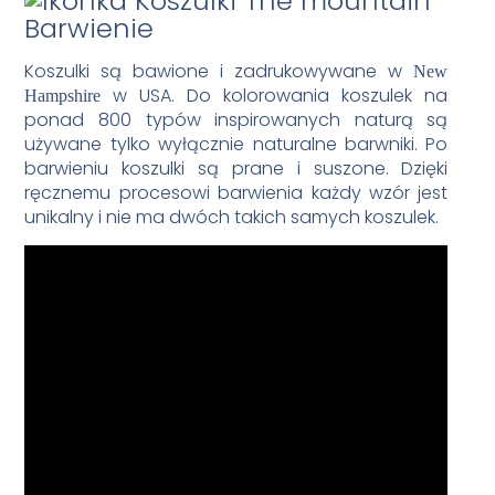
Barwienie
Koszulki są bawione i zadrukowywane w
New
w USA. Do kolorowania koszulek na
Hampshire
ponad 800 typów inspirowanych naturą są
używane tylko wyłącznie naturalne barwniki. Po
barwieniu koszulki są prane i suszone. Dzięki
ręcznemu procesowi barwienia każdy wzór jest
unikalny i nie ma dwóch takich samych koszulek.