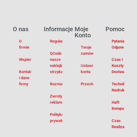
O nas
Informacje
Moje
Pomoc
Konto
O
Regulamin
Pytania I
firmie
Twoje
Odpowiedzi
QCode –
zamówienia
Wspieramy
nasze
Czas I
naklejki na
Ustawienia
Koszty
Kontakt
strzykawki
konta
Dostawy
i dane
firmy
Rozmiarówka
Przechowalnia
Techniki
Nadruku
Zwroty i
reklamacje
Haft
Komputerowy
Polityka
prywatności
Czas
Realizacji