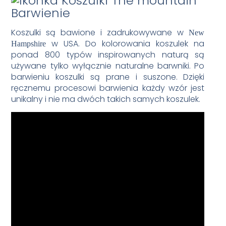
Barwienie
Koszulki są bawione i zadrukowywane w
New
w USA. Do kolorowania koszulek na
Hampshire
ponad 800 typów inspirowanych naturą są
używane tylko wyłącznie naturalne barwniki. Po
barwieniu koszulki są prane i suszone. Dzięki
ręcznemu procesowi barwienia każdy wzór jest
unikalny i nie ma dwóch takich samych koszulek.