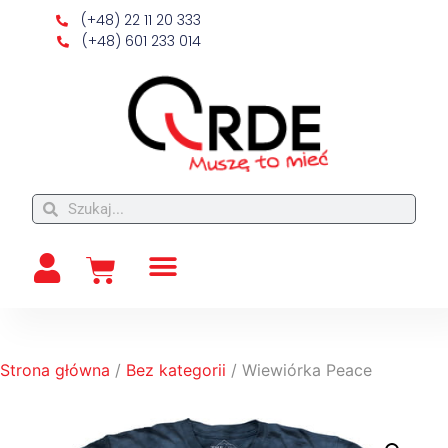
(+48) 22 11 20 333
(+48) 601 233 014
Strona główna
/
Bez kategorii
/ Wiewiórka Peace