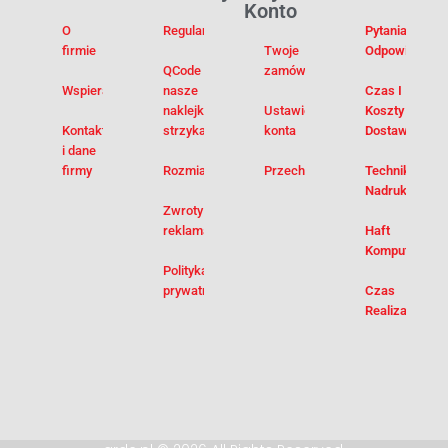
Konto
O
Regulamin
Pytania I
firmie
Twoje
Odpowiedzi
QCode –
zamówienia
Wspieramy
nasze
Czas I
naklejki na
Ustawienia
Koszty
Kontakt
strzykawki
konta
Dostawy
i dane
firmy
Rozmiarówka
Przechowalnia
Techniki
Nadruku
Zwroty i
reklamacje
Haft
Komputerowy
Polityka
prywatności
Czas
Realizacji