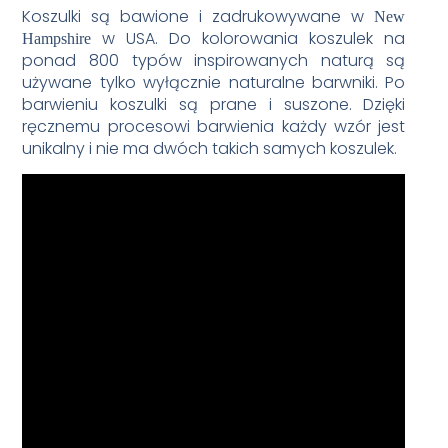
Koszulki są bawione i zadrukowywane w
New
w USA. Do kolorowania koszulek na
Hampshire
ponad 800 typów inspirowanych naturą są
używane tylko wyłącznie naturalne barwniki. Po
barwieniu koszulki są prane i suszone. Dzięki
ręcznemu procesowi barwienia każdy wzór jest
unikalny i nie ma dwóch takich samych koszulek.