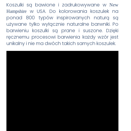
Koszulki są bawione i zadrukowywane w
New
w USA. Do kolorowania koszulek na
Hampshire
ponad 800 typów inspirowanych naturą są
używane tylko wyłącznie naturalne barwniki. Po
barwieniu koszulki są prane i suszone. Dzięki
ręcznemu procesowi barwienia każdy wzór jest
unikalny i nie ma dwóch takich samych koszulek.