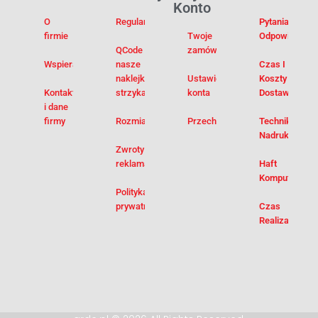
Konto
O
Regulamin
Pytania I
firmie
Twoje
Odpowiedzi
QCode –
zamówienia
Wspieramy
nasze
Czas I
naklejki na
Ustawienia
Koszty
Kontakt
strzykawki
konta
Dostawy
i dane
firmy
Rozmiarówka
Przechowalnia
Techniki
Nadruku
Zwroty i
reklamacje
Haft
Komputerowy
Polityka
prywatności
Czas
Realizacji