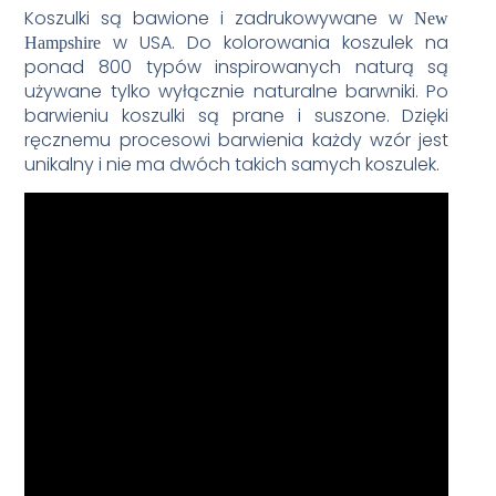
Koszulki są bawione i zadrukowywane w
New
w USA. Do kolorowania koszulek na
Hampshire
ponad 800 typów inspirowanych naturą są
używane tylko wyłącznie naturalne barwniki. Po
barwieniu koszulki są prane i suszone. Dzięki
ręcznemu procesowi barwienia każdy wzór jest
unikalny i nie ma dwóch takich samych koszulek.