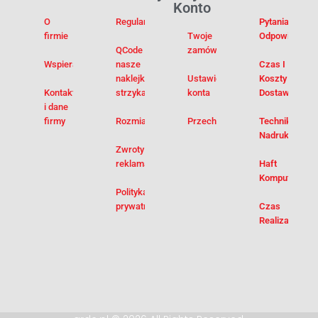
Konto
O
Regulamin
Pytania I
firmie
Twoje
Odpowiedzi
QCode –
zamówienia
Wspieramy
nasze
Czas I
naklejki na
Ustawienia
Koszty
Kontakt
strzykawki
konta
Dostawy
i dane
firmy
Rozmiarówka
Przechowalnia
Techniki
Nadruku
Zwroty i
reklamacje
Haft
Komputerowy
Polityka
prywatności
Czas
Realizacji