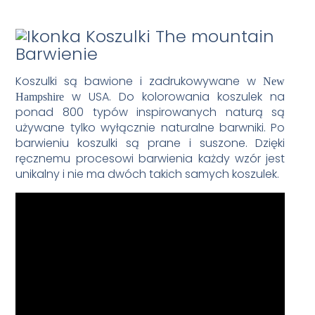
Barwienie
Koszulki są bawione i zadrukowywane w
New
w USA. Do kolorowania koszulek na
Hampshire
ponad 800 typów inspirowanych naturą są
używane tylko wyłącznie naturalne barwniki. Po
barwieniu koszulki są prane i suszone. Dzięki
ręcznemu procesowi barwienia każdy wzór jest
unikalny i nie ma dwóch takich samych koszulek.