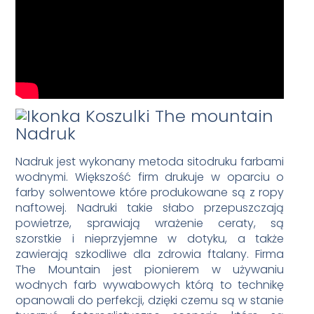
Nadruk
Nadruk jest wykonany metoda sitodruku farbami
wodnymi. Większość firm drukuje w oparciu o
farby solwentowe które produkowane są z ropy
naftowej. Nadruki takie słabo przepuszczają
powietrze, sprawiają wrażenie ceraty, są
szorstkie i nieprzyjemne w dotyku, a także
zawierają szkodliwe dla zdrowia ftalany. Firma
The Mountain jest pionierem w używaniu
wodnych farb wywabowych którą to technikę
opanowali do perfekcji, dzięki czemu są w stanie