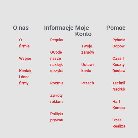
O nas
Informacje
Moje
Pomoc
Konto
O
Regulamin
Pytania I
firmie
Twoje
Odpowiedzi
QCode –
zamówienia
Wspieramy
nasze
Czas I
naklejki na
Ustawienia
Koszty
Kontakt
strzykawki
konta
Dostawy
i dane
firmy
Rozmiarówka
Przechowalnia
Techniki
Nadruku
Zwroty i
reklamacje
Haft
Komputerowy
Polityka
prywatności
Czas
Realizacji