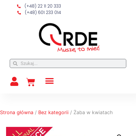
(+48) 22 11 20 333
(+48) 601 233 014
Strona główna
/
Bez kategorii
/ Żaba w kwiatach