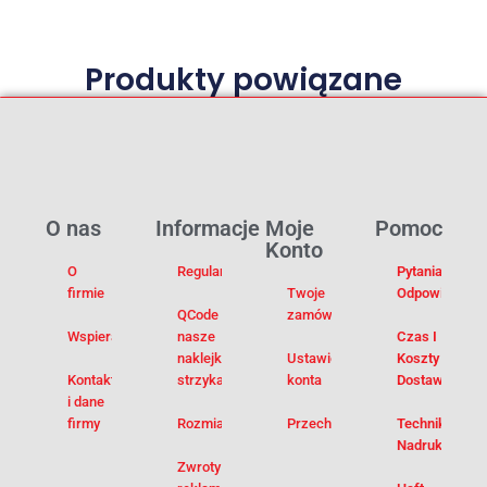
Produkty powiązane
O nas
Informacje
Moje
Pomoc
Konto
O
Regulamin
Pytania I
firmie
Twoje
Odpowiedzi
QCode –
zamówienia
Wspieramy
nasze
Czas I
naklejki na
Ustawienia
Koszty
Kontakt
strzykawki
konta
Dostawy
i dane
firmy
Rozmiarówka
Przechowalnia
Techniki
Nadruku
Zwroty i