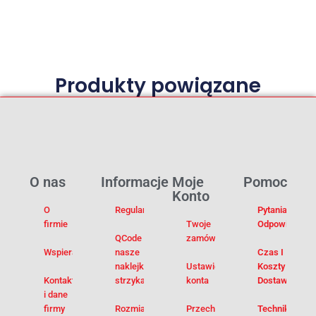
Produkty powiązane
O nas
Informacje
Moje
Pomoc
Konto
O
Regulamin
Pytania I
firmie
Twoje
Odpowiedzi
QCode –
zamówienia
Wspieramy
nasze
Czas I
naklejki na
Ustawienia
Koszty
Kontakt
strzykawki
konta
Dostawy
i dane
firmy
Rozmiarówka
Przechowalnia
Techniki