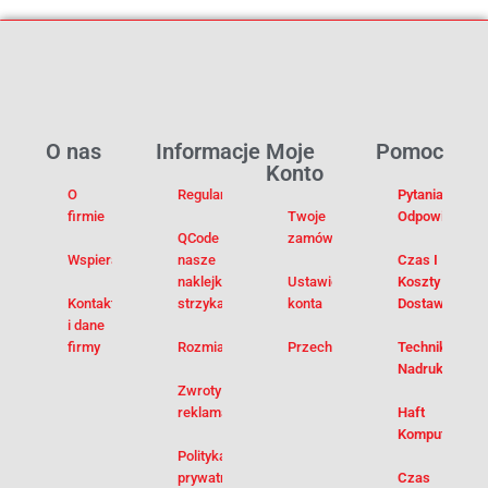
O nas
Informacje
Moje
Pomoc
Konto
O
Regulamin
Pytania I
firmie
Twoje
Odpowiedzi
QCode –
zamówienia
Wspieramy
nasze
Czas I
naklejki na
Ustawienia
Koszty
Kontakt
strzykawki
konta
Dostawy
i dane
firmy
Rozmiarówka
Przechowalnia
Techniki
Nadruku
Zwroty i
reklamacje
Haft
Komputerowy
Polityka
prywatności
Czas