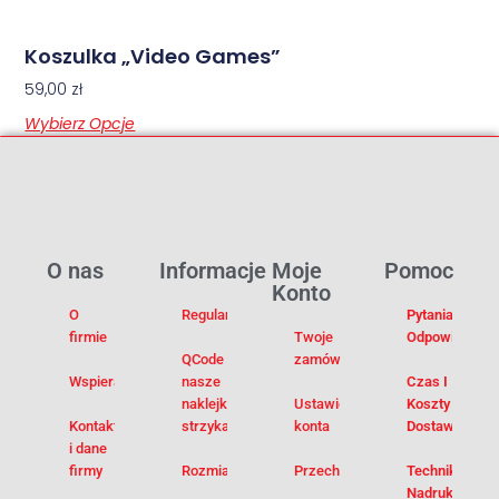
Koszulka „Video Games”
59,00
zł
Wybierz Opcje
O nas
Informacje
Moje
Pomoc
Konto
O
Regulamin
Pytania I
firmie
Twoje
Odpowiedzi
QCode –
zamówienia
Wspieramy
nasze
Czas I
naklejki na
Ustawienia
Koszty
Kontakt
strzykawki
konta
Dostawy
i dane
firmy
Rozmiarówka
Przechowalnia
Techniki
Nadruku