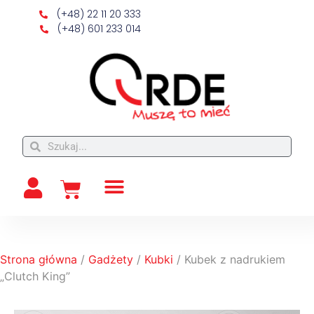
(+48) 22 11 20 333
(+48) 601 233 014
Strona główna
/
Gadżety
/
Kubki
/ Kubek z nadrukiem
„Clutch King”