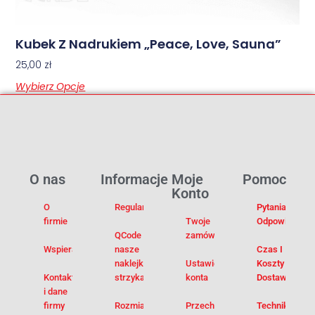
Kubek Z Nadrukiem „Peace, Love, Sauna”
25,00
zł
Wybierz Opcje
O nas
Informacje
Moje
Pomoc
Konto
O
Regulamin
Pytania I
firmie
Twoje
Odpowiedzi
QCode –
zamówienia
Wspieramy
nasze
Czas I
naklejki na
Ustawienia
Koszty
Kontakt
strzykawki
konta
Dostawy
i dane
firmy
Rozmiarówka
Przechowalnia
Techniki