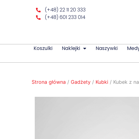
(+48) 22 11 20 333
(+48) 601 233 014
Koszulki
Naklejki
Naszywki
Med
Strona główna
/
Gadżety
/
Kubki
/ Kubek z n