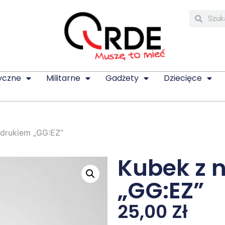
yczne
Militarne
Gadżety
Dziecięce
adrukiem „GG:EZ”
Kubek z 
„GG:EZ”
25,00
Zł