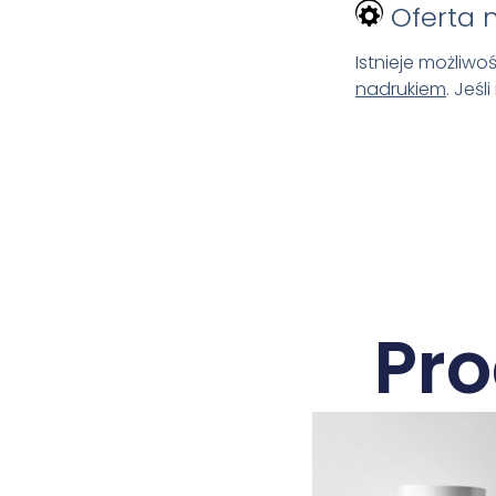
Oferta 
Istnieje możliw
nadrukiem
. Jeś
Pr