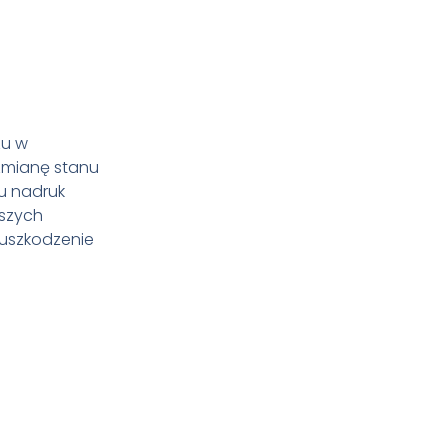
zu w
zmianę stanu
u nadruk
lszych
 uszkodzenie