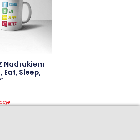
Z Nadrukiem
 Eat, Sleep,
”
pcje