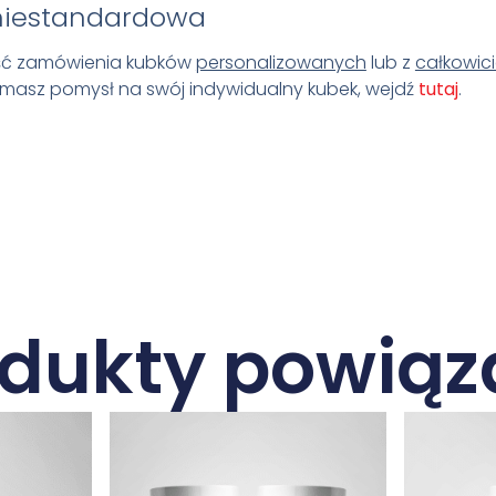
niestandardowa
ość zamówienia kubków
personalizowanych
lub z
całkowic
li masz pomysł na swój indywidualny kubek, wejdź
tutaj
.
odukty powiąz