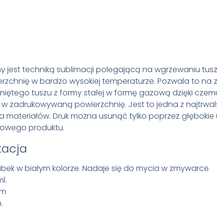
 jest techniką sublimacji polegającą na wgrzewaniu tus
zchnię w bardzo wysokiej temperaturze. Pozwala to na 
niętego tuszu z formy stałej w formę gazową dzięki czem
 w zadrukowywaną powierzchnię. Jest to jedna z najtrwa
 materiałów. Druk można usunąć tylko poprzez głębokie
towego produktu.
kacja
kubek w białym kolorze. Nadaje się do mycia w zmywarce.
l.
mm
.