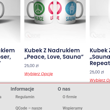
ukiem
Kubek Z Nadrukiem
Kubek 
oser,
„Peace, Love, Sauna”
„Sauna,
”
Repeat
25,00
zł
25,00
zł
Wybierz Opcje
Wybierz O
Informacje
O nas
a
Regulamin
O firmie
QCode – nasze
Wspieramy