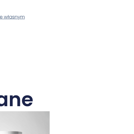
ie własnym
ane