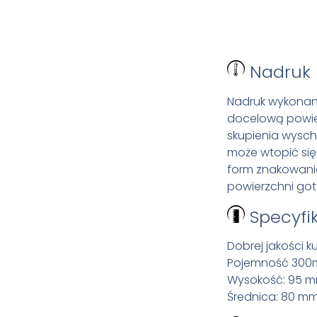
Nadruk
Nadruk wykonany
docelową powier
skupienia wysch
może wtopić się
form znakowania
powierzchni go
Specyfi
Dobrej jakości 
Pojemność 300m
Wysokość: 95 
Średnica: 80 mm