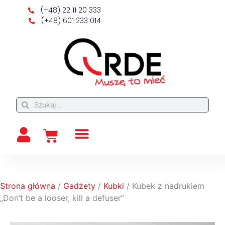
(+48) 22 11 20 333
(+48) 601 233 014
Strona główna
/
Gadżety
/
Kubki
/ Kubek z nadrukiem
„Don’t be a looser, kill a defuser”