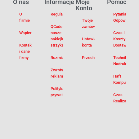
O nas
Informacje
Moje
Pomoc
Konto
O
Regulamin
Pytania I
firmie
Twoje
Odpowiedzi
QCode –
zamówienia
Wspieramy
nasze
Czas I
naklejki na
Ustawienia
Koszty
Kontakt
strzykawki
konta
Dostawy
i dane
firmy
Rozmiarówka
Przechowalnia
Techniki
Nadruku
Zwroty i
reklamacje
Haft
Komputerowy
Polityka
prywatności
Czas
Realizacji