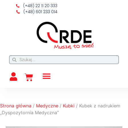
(+48) 22 11 20 333
(+48) 601 233 014
Strona główna
/
Medyczne
/
Kubki
/ Kubek z nadrukiem
„Dyspozytornia Medyczna”