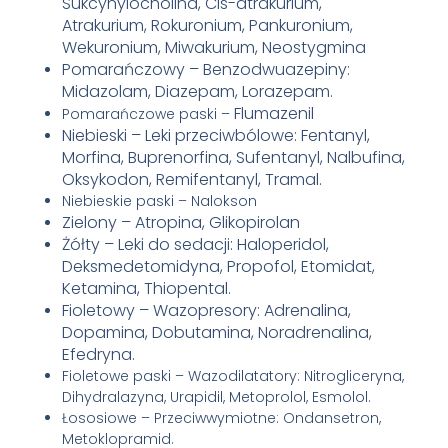
Sukcynylocholina, Cis-atrakurium,
Atrakurium, Rokuronium, Pankuronium,
Wekuronium, Miwakurium, Neostygmina
Pomarańczowy – Benzodwuazepiny:
Midazolam, Diazepam, Lorazepam.
Flumazenil
Pomarańczowe paski –
Niebieski – Leki przeciwbólowe: Fentanyl,
Morfina, Buprenorfina, Sufentanyl, Nalbufina,
Oksykodon, Remifentanyl, Tramal.
Niebieskie paski – Nalokson
Zielony – Atropina, Glikopirolan
Żółty – Leki do sedacji: Haloperidol,
Deksmedetomidyna, Propofol, Etomidat,
Ketamina, Thiopental.
Fioletowy – Wazopresory: Adrenalina,
Dopamina, Dobutamina, Noradrenalina,
Efedryna.
Fioletowe paski – Wazodilatatory: Nitrogliceryna,
Dihydralazyna, Urapidil, Metoprolol, Esmolol.
Łososiowe – Przeciwwymiotne: Ondansetron,
Metoklopramid.