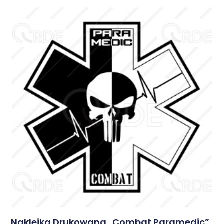
Naklejka Drukowana „Combat Paramedic”