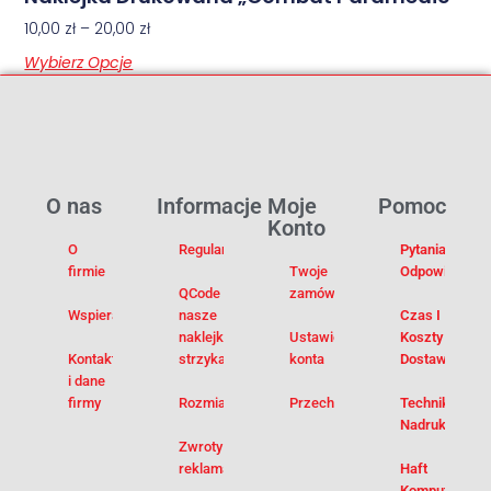
10,00
zł
–
20,00
zł
Wybierz Opcje
O nas
Informacje
Moje
Pomoc
Konto
O
Regulamin
Pytania I
firmie
Twoje
Odpowiedzi
QCode –
zamówienia
Wspieramy
nasze
Czas I
naklejki na
Ustawienia
Koszty
Kontakt
strzykawki
konta
Dostawy
i dane
firmy
Rozmiarówka
Przechowalnia
Techniki
Nadruku
Zwroty i
reklamacje
Haft
Komputerowy