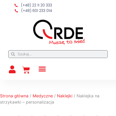
(+48) 22 11 20 333
(+48) 601 233 014
Strona główna
/
Medyczne
/
Naklejki
/ Naklejka na
strzykawki – personalizacja