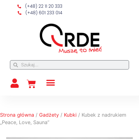
(+48) 22 11 20 333
(+48) 601 233 014
Strona główna
/
Gadżety
/
Kubki
/ Kubek z nadrukiem
„Peace, Love, Sauna”