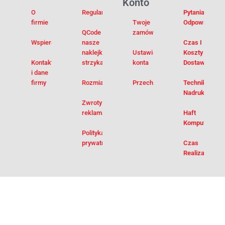
Konto
O
Regulamin
Pytania I
firmie
Twoje
Odpowiedzi
QCode –
zamówienia
Wspieramy
nasze
Czas I
naklejki na
Ustawienia
Koszty
Kontakt
strzykawki
konta
Dostawy
i dane
firmy
Rozmiarówka
Przechowalnia
Techniki
Nadruku
Zwroty i
reklamacje
Haft
Komputerowy
Polityka
prywatności
Czas
Realizacji
qrde.pl © 2026 All Rights Reserved.