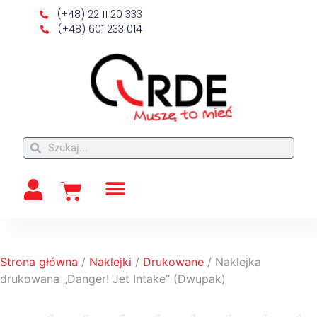
(+48) 22 11 20 333
(+48) 601 233 014
Strona główna
/
Naklejki
/
Drukowane
/ Naklejka
drukowana „Danger! Jet Intake” (Dwupak)