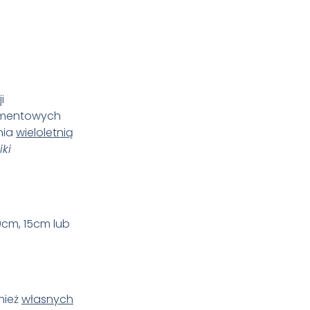
i
igmentowych
nia
wieloletnią
iki
0cm, 15cm lub
nież
własnych