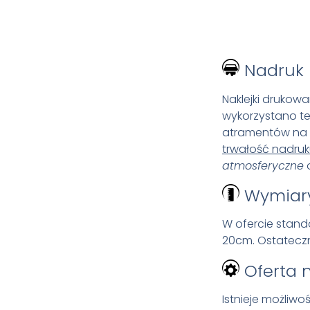
Nadruk
Naklejki drukowa
wykorzystano t
atramentów na 
trwałość nadru
atmosferyczne
Wymiar
W ofercie stand
20cm. Ostateczn
Oferta 
Istnieje możliw