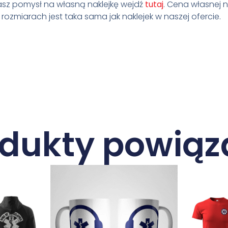
masz pomysł na własną naklejkę wejdź
tutaj
. Cena własnej na
ozmiarach jest taka sama jak naklejek w naszej ofercie.
odukty powiąz