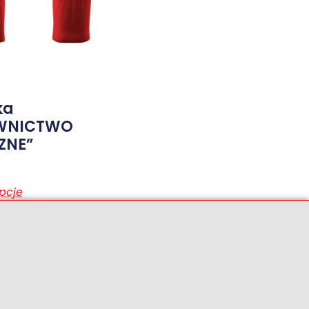
ka
WNICTWO
ZNE”
pcje