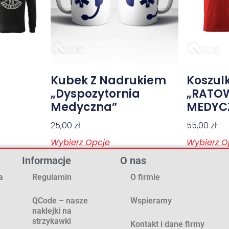
Kubek Z Nadrukiem
Koszul
„Dyspozytornia
„RATO
Medyczna”
MEDYC
25,00
zł
55,00
zł
Wybierz Opcje
Wybierz O
Informacje
O nas
a
Regulamin
O firmie
QCode – nasze
Wspieramy
naklejki na
strzykawki
Kontakt i dane firmy