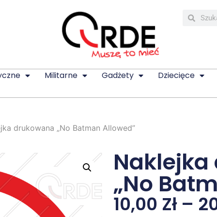
yczne
Militarne
Gadżety
Dziecięce
ejka drukowana „No Batman Allowed”
Naklejka
„No Batm
10,00
Zł
–
2