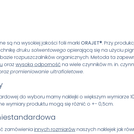
ne są na wysokiej jakości folii marki
ORAJET®
. Przy produkcj
echnikę
druku solwentowego
opierającą się na użyciu p
bazie rozpuszczalników organicznych. Metoda ta zapew
ku
oraz
wysoką odporność
na wiele czynników m. in.
czynn
oraz
promieniowanie ultrafioletowe
.
y
ardowej do wyboru mamy naklejki o większym wymiarze 1
e wymiary produktu mogą się różnić o +- 0,5cm.
niestandardowa
ość zamówienia
innych rozmiarów
naszych naklejek jak rów