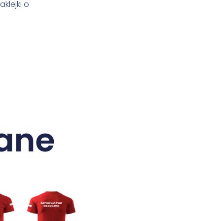
klejki o
ane