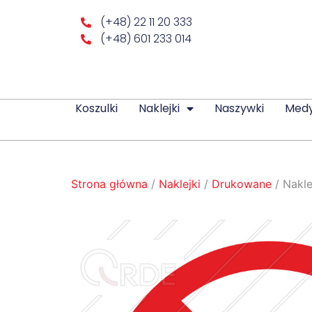
(+48) 22 11 20 333
(+48) 601 233 014
Koszulki
Naklejki
Naszywki
Med
Strona główna
/
Naklejki
/
Drukowane
/ Nakl