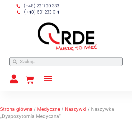
(+48) 22 11 20 333
(+48) 601 233 014
Strona główna
/
Medyczne
/
Naszywki
/ Naszywka
„Dyspozytornia Medyczna”