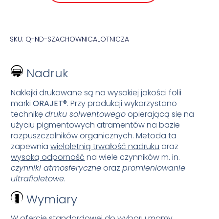
SKU: Q-ND-SZACHOWNICALOTNICZA
Nadruk
Naklejki drukowane są na wysokiej jakości folii
marki
ORAJET®
. Przy produkcji wykorzystano
technikę
druku solwentowego
opierającą się na
użyciu pigmentowych atramentów na bazie
rozpuszczalników organicznych. Metoda ta
zapewnia
wieloletnią trwałość nadruku
oraz
wysoką odporność
na wiele czynników m. in.
czynniki atmosferyczne
oraz
promieniowanie
ultrafioletowe
.
Wymiary
W ofercie standardowej do wyboru mamy