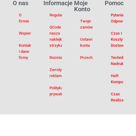
O nas
Informacje
Moje
Pomoc
Konto
O
Regulamin
Pytania I
firmie
Twoje
Odpowiedzi
QCode –
zamówienia
Wspieramy
nasze
Czas I
naklejki na
Ustawienia
Koszty
Kontakt
strzykawki
konta
Dostawy
i dane
firmy
Rozmiarówka
Przechowalnia
Techniki
Nadruku
Zwroty i
reklamacje
Haft
Komputerowy
Polityka
prywatności
Czas
Realizacji