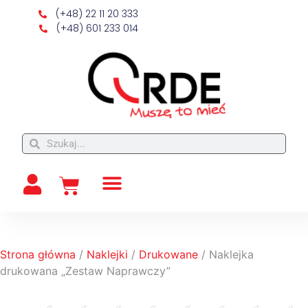
(+48) 22 11 20 333
(+48) 601 233 014
Strona główna
/
Naklejki
/
Drukowane
/ Naklejka
drukowana „Zestaw Naprawczy”