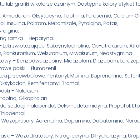
 lub grafiki w kolorze czarnym. Dostępne kolory etykiet to
e: Amiodaron, Oksytocyna, Teofilina, Furosemid, Calcium C
, Insulina, Poltram, Metamizole, Pytalgina, Potas,
yralgina,
arną ramką –
Heparyna.
Leki zwiotczające: Sukcynylocholina, Cis-atrakurium, Atra
, Pankuronium, Wekuronium, Miwakurium, Neostygmina
owy – Benzodwuazepiny: Midazolam, Diazepam, Loraze
owe paski –
Flumazenil
 Leki przeciwbólowe: Fentanyl, Morfina, Buprenorfina, Sufen
 Oksykodon, Remifentanyl, Tramal.
paski – Nalokson
tropina, Glikopirolan
i do sedacji: Haloperidol, Deksmedetomidyna, Propofol, Et
Thiopental.
– Wazopresory: Adrenalina, Dopamina, Dobutamina, Norad
aski – Wazodilatatory: Nitrogliceryna, Dihydralazyna, Urapid