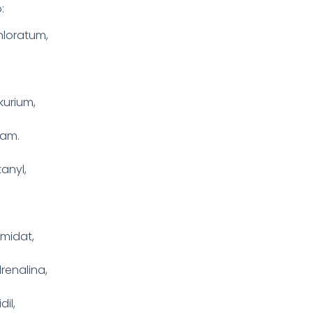
:
hloratum,
kurium,
pam.
tanyl,
omidat,
renalina,
il,