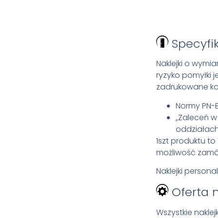
Specyfi
Naklejki o wymi
ryzyko pomyłki j
zadrukowane ko
Normy PN-
„Zaleceń w
oddziałach 
1szt produktu to 
możliwość zamów
Naklejki perso
Oferta 
Wszystkie nakle