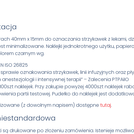
kacja
arach 40mm x 15mm do oznaczania strzykawek z lekami, dz
est minimalizowane. Naklejki jednokrotnego użytku, papier
lorem czarnym wg.
EN ISO 26825
 sprawie oznakowania strzykawek, linii infuzyjnych oraz p
anestezjologii i intensywnej terapii” – Zalecenia PTPAiIO
100szt naklejek. Przy zakupie powyżej 4000szt naklejek rabat
ienia partii testowej. Pudełko do naklejek jest dodatkow
nalizowane (z dowolnym napisem) dostępne
tutaj
.
niestandardowa
jki są drukowane po złożeniu zamówienia. Istenieje możli