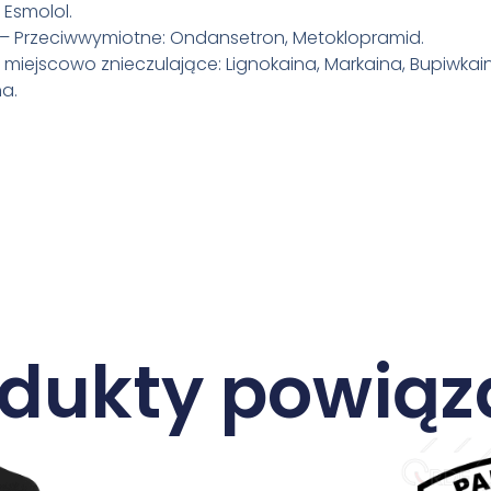
 Esmolol.
– Przeciwwymiotne: Ondansetron, Metoklopramid.
i miejscowo znieczulające: Lignokaina, Markaina, Bupiwkai
a.
odukty powiąz