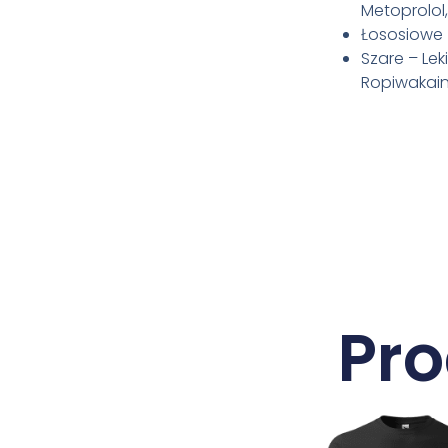
Metoprolol,
Łososiowe 
Szare – Lek
Ropiwakain
Pr