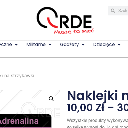
yczne
Militarne
Gadżety
Dziecięce
ki na strzykawki
Naklejki 
10,00
Zł
–
3
Wszystkie produkty wykonywa
wysyłkę wynosi do 14 dni rob