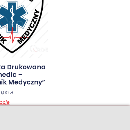
ka Drukowana
edic –
ik Medyczny”
0,00
zł
pcje