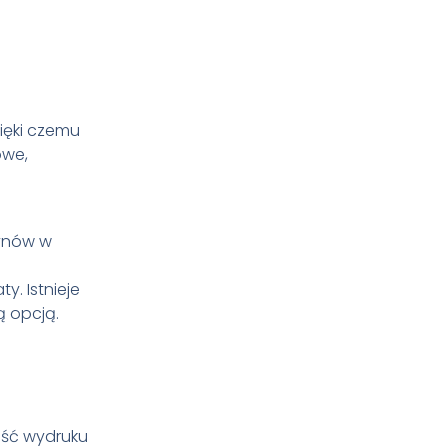
ięki czemu
owe,
łynów w
y. Istnieje
ą opcją.
wość wydruku