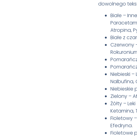
dowolnego tekstu
Białe – Inn
Paracetamol
Atropina, P
Białe z cz
Czerwony – 
Rokuronium
Pomarańcz
Pomarańcz
Niebieski –
Nalbufina,
Niebieskie 
Zielony – A
Żółty – Lek
Ketamina, 
Fioletowy 
Efedryna.
Fioletowe p