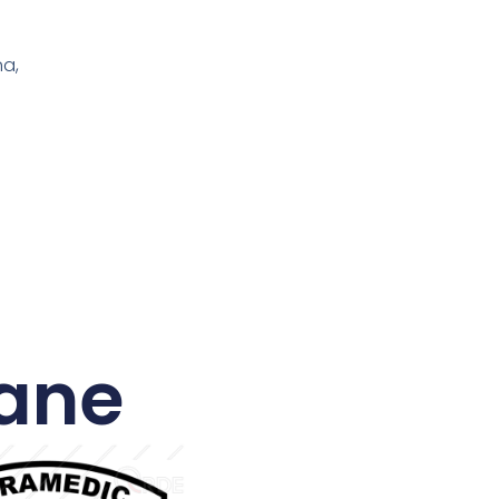
na,
ane