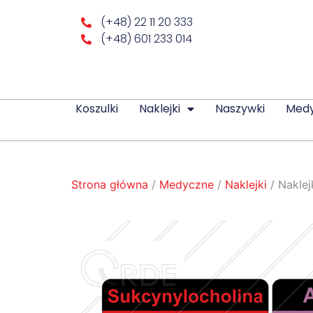
(+48) 22 11 20 333
(+48) 601 233 014
Koszulki
Naklejki
Naszywki
Med
Strona główna
/
Medyczne
/
Naklejki
/ Naklej