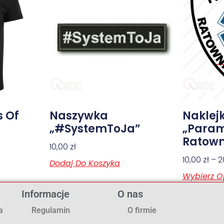
s Of
Naszywka
Naklej
„#SystemToJa”
„Param
Ratown
10,00
zł
10,00
zł
–
2
Dodaj Do Koszyka
Wybierz O
Informacje
O nas
a
Regulamin
O firmie