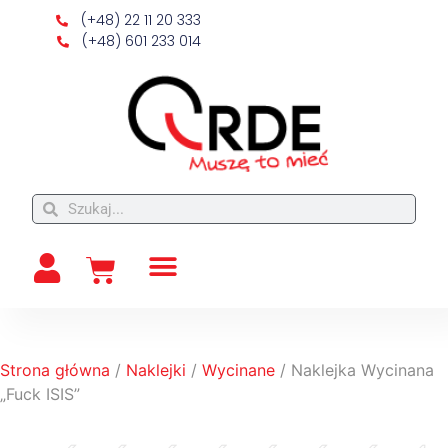
(+48) 22 11 20 333
(+48) 601 233 014
Strona główna
/
Naklejki
/
Wycinane
/ Naklejka Wycinana
„Fuck ISIS”