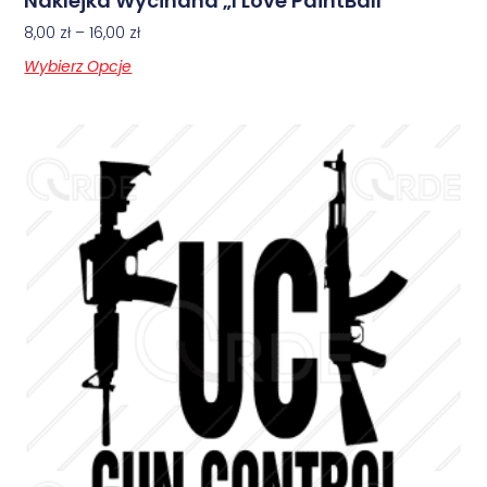
Naklejka Wycinana „I Love PaintBall”
8,00
zł
–
16,00
zł
Wybierz Opcje