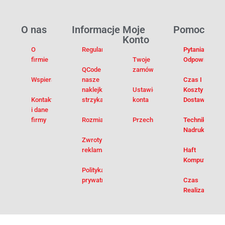
O nas
Informacje
Moje
Pomoc
Konto
O
Regulamin
Pytania I
firmie
Twoje
Odpowiedzi
QCode –
zamówienia
Wspieramy
nasze
Czas I
naklejki na
Ustawienia
Koszty
Kontakt
strzykawki
konta
Dostawy
i dane
firmy
Rozmiarówka
Przechowalnia
Techniki
Nadruku
Zwroty i
reklamacje
Haft
Komputerowy
Polityka
prywatności
Czas
Realizacji