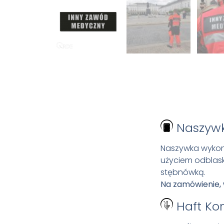
Naszyw
Naszywka wykona
użyciem odblask
stębnówką.
Na zamówienie, 
Haft Ko