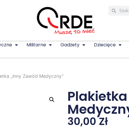
yczne
Militarne
Gadżety
Dziecięce
ietka „Inny Zawód Medyczny”
Plakietk
Medyczn
30,00
Zł