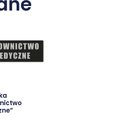
ane
tka
nictwo
zne”