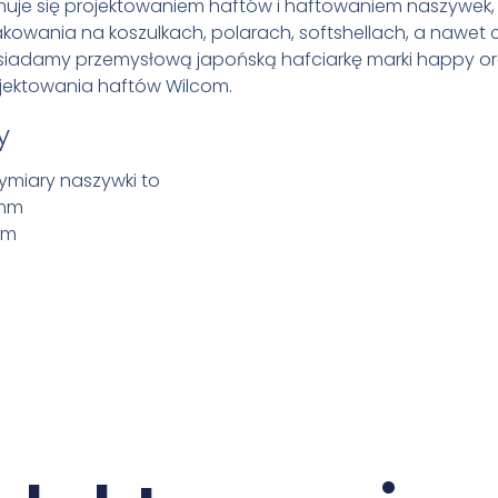
muje się projektowaniem haftów i haftowaniem naszywek, 
owania na koszulkach, polarach, softshellach, a nawet 
osiadamy przemysłową japońską hafciarkę marki happy o
jektowania haftów Wilcom.
y
miary naszywki to
 mm
mm