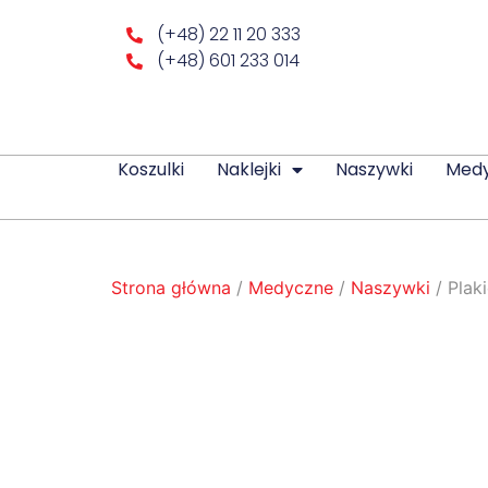
(+48) 22 11 20 333
(+48) 601 233 014
Koszulki
Naklejki
Naszywki
Med
Strona główna
/
Medyczne
/
Naszywki
/ Plak