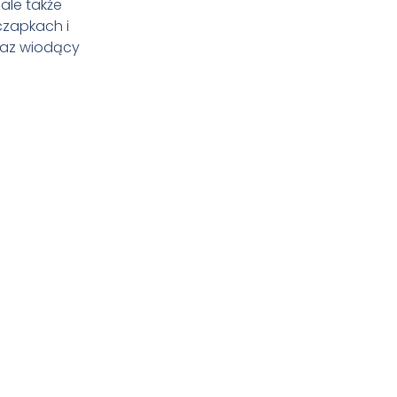
ale także
czapkach i
raz wiodący