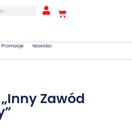
Promocje
Nowości
a „Inny Zawód
y”