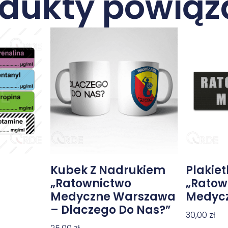
odukty powiąz
Kubek Z Nadrukiem
Plakie
„Ratownictwo
„Ratow
Medyczne Warszawa
Medyc
– Dlaczego Do Nas?”
30,00
zł